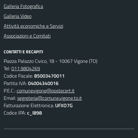
Galleria Fotografica
Galleria Video
Attività economiche e Servizi
Associazioni e Comitati
CONTATTI E RECAPITI
Piazza Palazzo Civico, 18 - 10067 Vigone (TO)
Tel:
011.9804269
Codice Fiscale:
85003470011
Partita IVA:
04004340016
P.E.C.:
comunevigone@postecert.it
Email:
segreteria@comune.vigone.to.it
Fatturazione Elettronica:
UFXO7G
Codice IPA:
c_l898