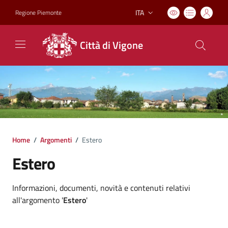
ITA
Regione Piemonte
Lingua attiva:
Città di Vigone
Home
/
Argomenti
/
Estero
Estero
Dettagli argomento
Informazioni, documenti, novità e contenuti relativi
all'argomento '
Estero
'