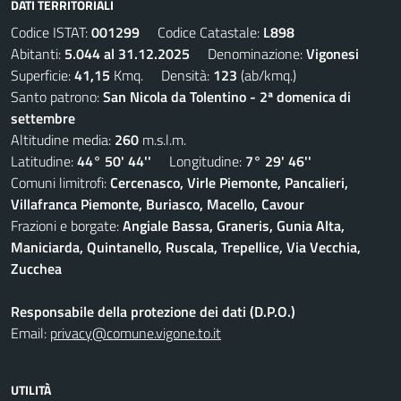
DATI TERRITORIALI
Codice ISTAT:
001299
Codice Catastale:
L898
Abitanti:
5.044 al 31.12.2025
Denominazione:
Vigonesi
Superficie:
41,15
Kmq. Densità:
123
(ab/kmq.)
Santo patrono:
San Nicola da Tolentino - 2ª domenica di
settembre
Altitudine media:
260
m.s.l.m.
Latitudine:
44° 50' 44''
Longitudine:
7° 29' 46''
Comuni limitrofi:
Cercenasco, Virle Piemonte, Pancalieri,
Villafranca Piemonte, Buriasco, Macello, Cavour
Frazioni e borgate:
Angiale Bassa, Graneris, Gunia Alta,
Maniciarda, Quintanello, Ruscala, Trepellice, Via Vecchia,
Zucchea
Responsabile della protezione dei dati (D.P.O.)
Email:
privacy@comune.vigone.to.it
UTILITÀ