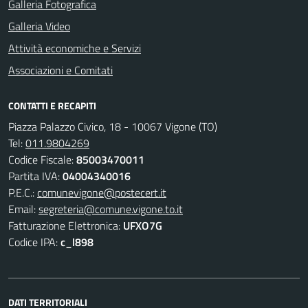
Galleria Fotografica
Galleria Video
Attività economiche e Servizi
Associazioni e Comitati
CONTATTI E RECAPITI
Piazza Palazzo Civico, 18 - 10067 Vigone (TO)
Tel:
011.9804269
Codice Fiscale:
85003470011
Partita IVA:
04004340016
P.E.C.:
comunevigone@postecert.it
Email:
segreteria@comune.vigone.to.it
Fatturazione Elettronica:
UFXO7G
Codice IPA:
c_l898
DATI TERRITORIALI