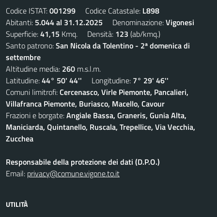
Codice ISTAT:
001299
Codice Catastale:
L898
Abitanti:
5.044 al 31.12.2025
Denominazione:
Vigonesi
Superficie:
41,15
Kmq. Densità:
123
(ab/kmq.)
Santo patrono:
San Nicola da Tolentino - 2ª domenica di
settembre
Altitudine media:
260
m.s.l.m.
Latitudine:
44° 50' 44''
Longitudine:
7° 29' 46''
Comuni limitrofi:
Cercenasco, Virle Piemonte, Pancalieri,
Villafranca Piemonte, Buriasco, Macello, Cavour
Frazioni e borgate:
Angiale Bassa, Graneris, Gunia Alta,
Maniciarda, Quintanello, Ruscala, Trepellice, Via Vecchia,
Zucchea
Responsabile della protezione dei dati (D.P.O.)
Email:
privacy@comune.vigone.to.it
UTILITÀ