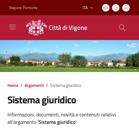
ITA
Regione Piemonte
Lingua attiva:
Città di Vigone
Home
/
Argomenti
/
Sistema giuridico
Sistema giuridico
Dettagli argomento
Informazioni, documenti, novità e contenuti relativi
all'argomento '
Sistema giuridico
'