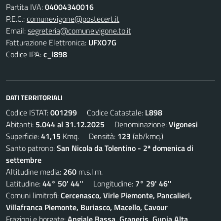
Partita IVA:
04004340016
P.E.C.:
comunevigone@postecert.it
Email:
segreteria@comune.vigone.to.it
Fatturazione Elettronica:
UFXO7G
Codice IPA:
c_l898
DATI TERRITORIALI
Codice ISTAT:
001299
Codice Catastale:
L898
Abitanti:
5.044 al 31.12.2025
Denominazione:
Vigonesi
Superficie:
41,15
Kmq. Densità:
123
(ab/kmq.)
Santo patrono:
San Nicola da Tolentino - 2ª domenica di
settembre
Altitudine media:
260
m.s.l.m.
Latitudine:
44° 50' 44''
Longitudine:
7° 29' 46''
Comuni limitrofi:
Cercenasco, Virle Piemonte, Pancalieri,
Villafranca Piemonte, Buriasco, Macello, Cavour
Frazioni e borgate:
Angiale Bassa, Graneris, Gunia Alta,