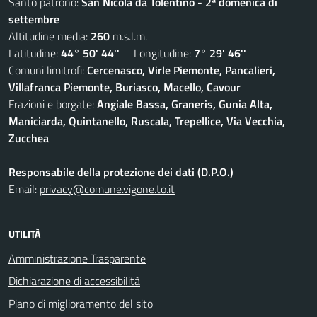
Santo patrono:
San Nicola da Tolentino - 2ª domenica di
settembre
Altitudine media:
260
m.s.l.m.
Latitudine:
44° 50' 44''
Longitudine:
7° 29' 46''
Comuni limitrofi:
Cercenasco, Virle Piemonte, Pancalieri,
Villafranca Piemonte, Buriasco, Macello, Cavour
Frazioni e borgate:
Angiale Bassa, Graneris, Gunia Alta,
Maniciarda, Quintanello, Ruscala, Trepellice, Via Vecchia,
Zucchea
Responsabile della protezione dei dati (D.P.O.)
Email:
privacy@comune.vigone.to.it
UTILITÀ
Amministrazione Trasparente
Dichiarazione di accessibilità
Piano di miglioramento del sito