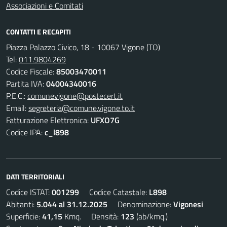
Associazioni e Comitati
CONTATTI E RECAPITI
Piazza Palazzo Civico, 18 - 10067 Vigone (TO)
Tel:
011.9804269
Codice Fiscale:
85003470011
Partita IVA:
04004340016
P.E.C.:
comunevigone@postecert.it
Email:
segreteria@comune.vigone.to.it
Fatturazione Elettronica:
UFXO7G
Codice IPA:
c_l898
DATI TERRITORIALI
Codice ISTAT:
001299
Codice Catastale:
L898
Abitanti:
5.044 al 31.12.2025
Denominazione:
Vigonesi
Superficie:
41,15
Kmq. Densità:
123
(ab/kmq.)