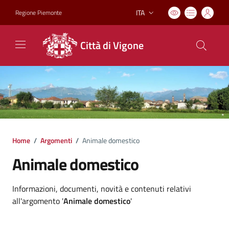
ITA
Regione Piemonte
Lingua attiva:
Città di Vigone
Home
/
Argomenti
/
Animale domestico
Animale domestico
Dettagli argomento
Informazioni, documenti, novità e contenuti relativi
all'argomento '
Animale domestico
'