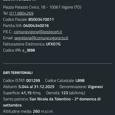
Piazza Palazzo Civico, 18 - 10067 Vigone (TO)
Tel:
011.9804269
Codice Fiscale:
85003470011
Partita IVA:
04004340016
P.E.C.:
comunevigone@postecert.it
Email:
segreteria@comune.vigone.to.it
Fatturazione Elettronica:
UFXO7G
Codice IPA:
c_l898
DATI TERRITORIALI
Codice ISTAT:
001299
Codice Catastale:
L898
Abitanti:
5.044 al 31.12.2025
Denominazione:
Vigonesi
Superficie:
41,15
Kmq. Densità:
123
(ab/kmq.)
Santo patrono:
San Nicola da Tolentino - 2ª domenica di
settembre
Altitudine media:
260
m.s.l.m.