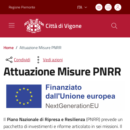
ITA
Regione Piemonte
Lingua attiva:
Città di Vigone
Home
/
Attuazione Misure PNRR
Condividi
Vedi azioni
Attuazione Misure PNRR
Il
Piano Nazionale di Ripresa e Resilienza
(PNRR) prevede un
pacchetto di investimenti e riforme articolato in sei missioni. Il