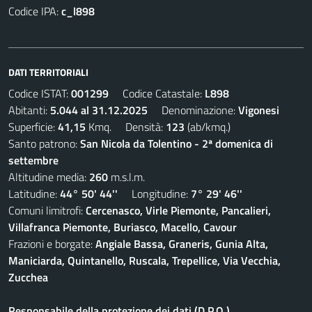
Codice IPA:
c_l898
DATI TERRITORIALI
Codice ISTAT:
001299
Codice Catastale:
L898
Abitanti:
5.044 al 31.12.2025
Denominazione:
Vigonesi
Superficie:
41,15
Kmq. Densità:
123
(ab/kmq.)
Santo patrono:
San Nicola da Tolentino - 2ª domenica di
settembre
Altitudine media:
260
m.s.l.m.
Latitudine:
44° 50' 44''
Longitudine:
7° 29' 46''
Comuni limitrofi:
Cercenasco, Virle Piemonte, Pancalieri,
Villafranca Piemonte, Buriasco, Macello, Cavour
Frazioni e borgate:
Angiale Bassa, Graneris, Gunia Alta,
Maniciarda, Quintanello, Ruscala, Trepellice, Via Vecchia,
Zucchea
Responsabile della protezione dei dati (D.P.O.)