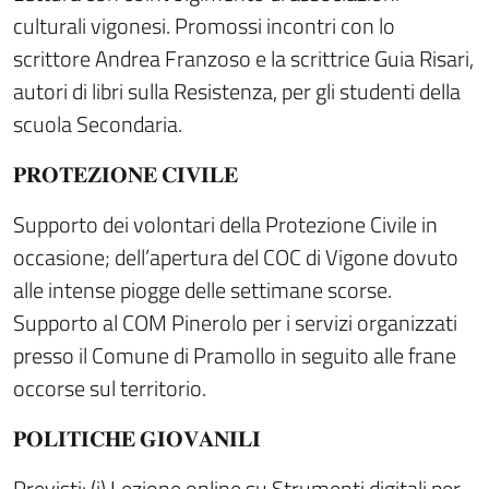
culturali vigonesi. Promossi incontri con lo
scrittore Andrea Franzoso e la scrittrice Guia Risari,
autori di libri sulla Resistenza, per gli studenti della
scuola Secondaria.
𝐏𝐑𝐎𝐓𝐄𝐙𝐈𝐎𝐍𝐄 𝐂𝐈𝐕𝐈𝐋𝐄
Supporto dei volontari della Protezione Civile in
occasione; dell’apertura del COC di Vigone dovuto
alle intense piogge delle settimane scorse.
Supporto al COM Pinerolo per i servizi organizzati
presso il Comune di Pramollo in seguito alle frane
occorse sul territorio.
𝐏𝐎𝐋𝐈𝐓𝐈𝐂𝐇𝐄 𝐆𝐈𝐎𝐕𝐀𝐍𝐈𝐋𝐈
Previsti: (i) Lezione online su Strumenti digitali per