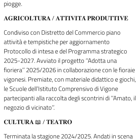
piogge.
𝐀𝐆𝐑𝐈𝐂𝐎𝐋𝐓𝐔𝐑𝐀 / 𝐀𝐓𝐓𝐈𝐕𝐈𝐓𝐀̀ 𝐏𝐑𝐎𝐃𝐔𝐓𝐓𝐈𝐕𝐄
Condiviso con Distretto del Commercio piano
attività e tempistiche per aggiornamento
Protocollo di intesa e del Programma strategico
2025-2027. Avviato il progetto ‘‘Adotta una
fioriera’’ 2025/2026 in collaborazione con le fioraie
vigonesi. Premiate, con materiale didattico e giochi,
le Scuole dell’Istituto Comprensivo di Vigone
partecipanti alla raccolta degli scontrini di ‘‘Amato, il
negozio di vicinato’’.
𝐂𝐔𝐋𝐓𝐔𝐑𝐀 📖 / 𝐓𝐄𝐀𝐓𝐑𝐎
Terminata la stagione 2024/2025. Andati in scena