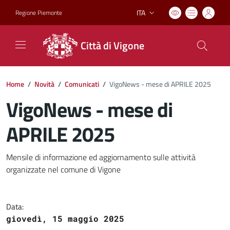
ITA
Regione Piemonte
Lingua attiva:
Città di Vigone
Home
/
Novità
/
Comunicati
/
VigoNews - mese di APRILE 2025
VigoNews - mese di
APRILE 2025
Dettagli del documento
Mensile di informazione ed aggiornamento sulle attività
organizzate nel comune di Vigone
Data:
giovedì, 15 maggio 2025