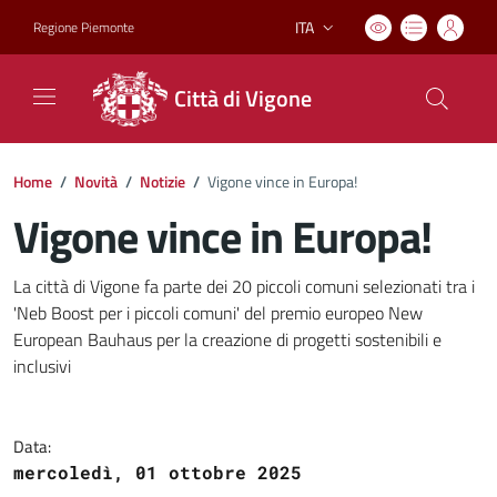
ITA
Regione Piemonte
Lingua attiva:
Città di Vigone
Home
/
Novità
/
Notizie
/
Vigone vince in Europa!
Vigone vince in Europa!
Dettagli del documento
La città di Vigone fa parte dei 20 piccoli comuni selezionati tra i
'Neb Boost per i piccoli comuni' del premio europeo New
European Bauhaus per la creazione di progetti sostenibili e
inclusivi
Data:
mercoledì, 01 ottobre 2025