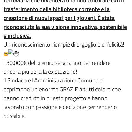
ferroviaria che diventerà una hub culturale con il
trasferimento della biblioteca corrente e la
creazione di nuovi spazi per i giovani. È stata
riconosciuta la sua visione innovativa, sostenibile
e inclusiva.
Un riconoscimento riempie di orgoglio e di felicità!
I 30.000€ del premio serviranno per rendere
ancora più bella la ex stazione!
Il Sindaco e l'Amministrazione Comunale
esprimono un enorme GRAZIE a tutti coloro che
hanno creduto in questo progetto e hanno
lavorato con passione e dedizione per renderlo
possibile.