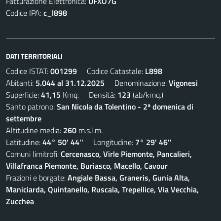
Fatturazione Elettronica:
UFXO7G
Codice IPA:
c_l898
DATI TERRITORIALI
Codice ISTAT:
001299
Codice Catastale:
L898
Abitanti:
5.044 al 31.12.2025
Denominazione:
Vigonesi
Superficie:
41,15
Kmq. Densità:
123
(ab/kmq.)
Santo patrono:
San Nicola da Tolentino - 2ª domenica di
settembre
Altitudine media:
260
m.s.l.m.
Latitudine:
44° 50' 44''
Longitudine:
7° 29' 46''
Comuni limitrofi:
Cercenasco, Virle Piemonte, Pancalieri,
Villafranca Piemonte, Buriasco, Macello, Cavour
Frazioni e borgate:
Angiale Bassa, Graneris, Gunia Alta,
Maniciarda, Quintanello, Ruscala, Trepellice, Via Vecchia,
Zucchea