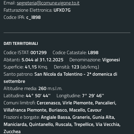
Email:
segreteria@comune.vigone.to.it
Fatturazione Elettronica:
UFXO7G
Codice IPA:
c_l898
DATI TERRITORIALI
Codice ISTAT:
001299
Codice Catastale:
L898
Abitanti:
5.044 al 31.12.2025
Denominazione:
Vigonesi
Superficie:
41,15
Kmq. Densità:
123
(ab/kmq.)
Santo patrono:
San Nicola da Tolentino - 2ª domenica di
settembre
Altitudine media:
260
m.s.l.m.
Latitudine:
44° 50' 44''
Longitudine:
7° 29' 46''
Comuni limitrofi:
Cercenasco, Virle Piemonte, Pancalieri,
Villafranca Piemonte, Buriasco, Macello, Cavour
Frazioni e borgate:
Angiale Bassa, Graneris, Gunia Alta,
Maniciarda, Quintanello, Ruscala, Trepellice, Via Vecchia,
Zucchea