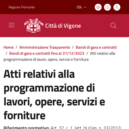
ITA
Regione Piemonte
Lingua attiva:
Città di Vigone
Home
/
Amministrazione Trasparente
/
Bandi di gara e contratti
/
Bandi di gara e contratti fino al 31/12/2023
/
Atti relativi alla
programmazione di lavori, opere, servizi e forniture
Atti relativi alla
programmazione di
lavori, opere, servizi e
forniture
Riferimento normativo:
Art. 37, c. 1, lett. b) d.lgs. n. 33/2013;