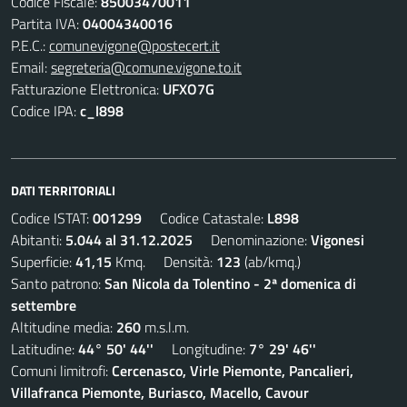
Codice Fiscale:
85003470011
Partita IVA:
04004340016
P.E.C.:
comunevigone@postecert.it
Email:
segreteria@comune.vigone.to.it
Fatturazione Elettronica:
UFXO7G
Codice IPA:
c_l898
DATI TERRITORIALI
Codice ISTAT:
001299
Codice Catastale:
L898
Abitanti:
5.044 al 31.12.2025
Denominazione:
Vigonesi
Superficie:
41,15
Kmq. Densità:
123
(ab/kmq.)
Santo patrono:
San Nicola da Tolentino - 2ª domenica di
settembre
Altitudine media:
260
m.s.l.m.
Latitudine:
44° 50' 44''
Longitudine:
7° 29' 46''
Comuni limitrofi:
Cercenasco, Virle Piemonte, Pancalieri,
Villafranca Piemonte, Buriasco, Macello, Cavour