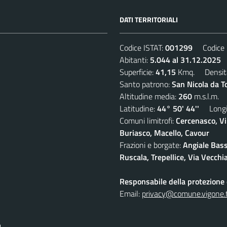
DATI TERRITORIALI
Codice ISTAT:
001299
Codice C
Abitanti:
5.044 al 31.12.2025
D
Superficie:
41,15
Kmq. Densit
Santo patrono:
San Nicola da T
Altitudine media:
260
m.s.l.m.
Latitudine:
44° 50' 44''
Longit
Comuni limitrofi:
Cercenasco, Vi
Buriasco, Macello, Cavour
Frazioni e borgate:
Angiale Bass
Ruscala, Trepellice, Via Vecchi
Responsabile della protezione d
Email:
privacy@comune.vigone.t
I