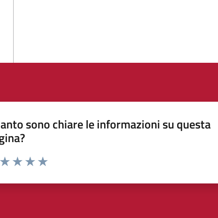
anto sono chiare le informazioni su questa
gina?
a da 1 a 5 stelle la pagina
ta 1 stelle su 5
Valuta 2 stelle su 5
Valuta 3 stelle su 5
Valuta 4 stelle su 5
Valuta 5 stelle su 5