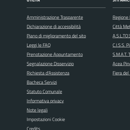
Amministrazione Trasparente
Regione
Dichiarazione di accessibilità
Città Met
Piano di miglioramento del sito
A.S.L.TO3
Leggi le FAQ
C.I.S.S. P
Prenotazione Appuntamento
S.M.A.T. 
Segnalazione Disservizio
Acea Pin
Richiesta d'Assistenza
Fiera del
Bacheca Servizi
Statuto Comunale
Informativa privacy
Note legali
Impostazioni Cookie
Credits