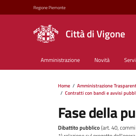
Regione Piemonte
Città di Vigone
Amministrazione
Novità
Servi
Home
/
Amministrazione Trasparen
/
Contratti con bandi e avvisi pubbl
Fase della p
Dibattito pubblico
(art. 40, commi
1) relazione sul progetto dell'oper