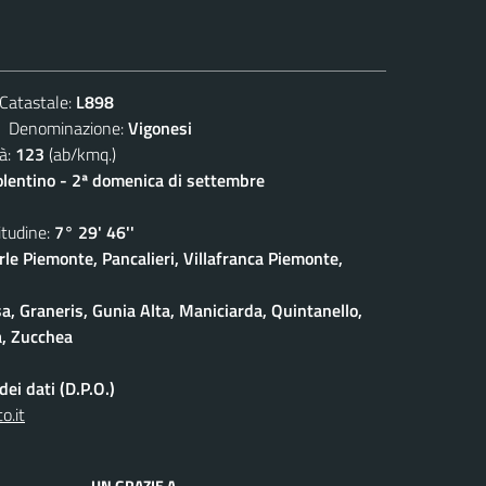
atastale:
L898
enominazione:
Vigonesi
à:
123
(ab/kmq.)
olentino - 2ª domenica di settembre
udine:
7° 29' 46''
rle Piemonte, Pancalieri, Villafranca Piemonte,
a, Graneris, Gunia Alta, Maniciarda, Quintanello,
a, Zucchea
ei dati (D.P.O.)
o.it
UN GRAZIE A...