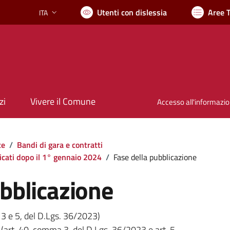
Utenti con dislessia
Aree 
ITA
Lingua attiva:
zi
Vivere il Comune
Accesso all'informazi
te
/
Bandi di gara e contratti
icati dopo il 1° gennaio 2024
/
Fase della pubblicazione
ubblicazione
 3 e 5, del D.Lgs. 36/2023)
a (art. 40, comma 3, del D.Lgs. 36/2023 e art. 5,