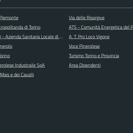
 Piemonte
Via delle Risorgive
ropolitanda di Torino
ATS - Comunità Energetica del P
 - Azienda Sanitaria Locale di Collegno e Pinerolo
A. T. Pro Loco Vigone
inerolo
Voce Pinerolese
Torino
Turismo Torino e Provincia
erolese Industraile SpA
Area Dipendenti
 Mais e dei Cavalli