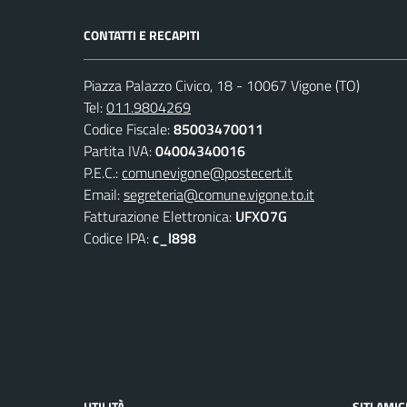
CONTATTI E RECAPITI
Piazza Palazzo Civico, 18 - 10067 Vigone (TO)
Tel:
011.9804269
Codice Fiscale:
85003470011
Partita IVA:
04004340016
P.E.C.:
comunevigone@postecert.it
Email:
segreteria@comune.vigone.to.it
Fatturazione Elettronica:
UFXO7G
Codice IPA:
c_l898
UTILITÀ
SITI AMIC