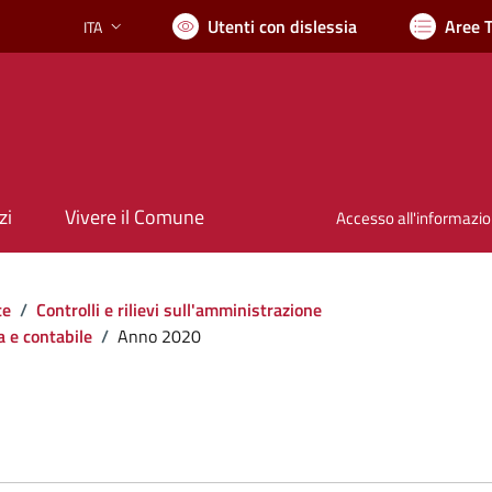
Utenti con dislessia
Aree 
ITA
Lingua attiva:
zi
Vivere il Comune
Accesso all'informazi
te
/
Controlli e rilievi sull'amministrazione
a e contabile
/
Anno 2020