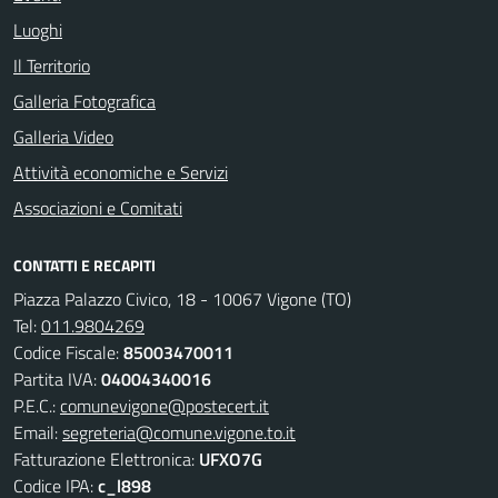
Luoghi
Il Territorio
Galleria Fotografica
Galleria Video
Attività economiche e Servizi
Associazioni e Comitati
CONTATTI E RECAPITI
Piazza Palazzo Civico, 18 - 10067 Vigone (TO)
Tel:
011.9804269
Codice Fiscale:
85003470011
Partita IVA:
04004340016
P.E.C.:
comunevigone@postecert.it
Email:
segreteria@comune.vigone.to.it
Fatturazione Elettronica:
UFXO7G
Codice IPA:
c_l898