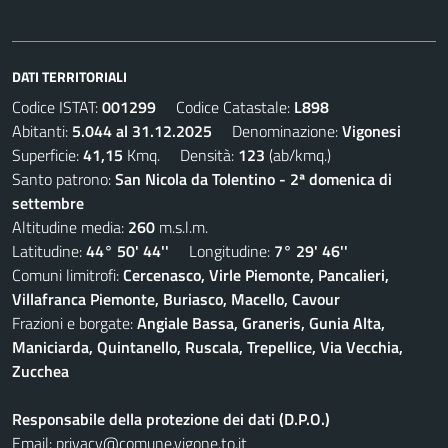
DATI TERRITORIALI
Codice ISTAT:
001299
Codice Catastale:
L898
Abitanti:
5.044 al 31.12.2025
Denominazione:
Vigonesi
Superficie:
41,15
Kmq. Densità:
123
(ab/kmq.)
Santo patrono:
San Nicola da Tolentino - 2ª domenica di
settembre
Altitudine media:
260
m.s.l.m.
Latitudine:
44° 50' 44''
Longitudine:
7° 29' 46''
Comuni limitrofi:
Cercenasco, Virle Piemonte, Pancalieri,
Villafranca Piemonte, Buriasco, Macello, Cavour
Frazioni e borgate:
Angiale Bassa, Graneris, Gunia Alta,
Maniciarda, Quintanello, Ruscala, Trepellice, Via Vecchia,
Zucchea
Responsabile della protezione dei dati (D.P.O.)
Email:
privacy@comune.vigone.to.it