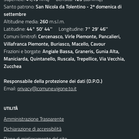
Santo patrono:
San Nicola da Tolentino - 2ª domenica di
settembre
Altitudine media:
260
m.s.l.m.
Latitudine:
44° 50' 44''
Longitudine:
7° 29' 46''
Comuni limitrofi:
Cercenasco, Virle Piemonte, Pancalieri,
Villafranca Piemonte, Buriasco, Macello, Cavour
Frazioni e borgate:
Angiale Bassa, Graneris, Gunia Alta,
Maniciarda, Quintanello, Ruscala, Trepellice, Via Vecchia,
Zucchea
Responsabile della protezione dei dati (D.P.O.)
Email:
privacy@comune.vigone.to.it
UTILITÀ
Amministrazione Trasparente
Dichiarazione di accessibilità
Piano di miglioramento del sito