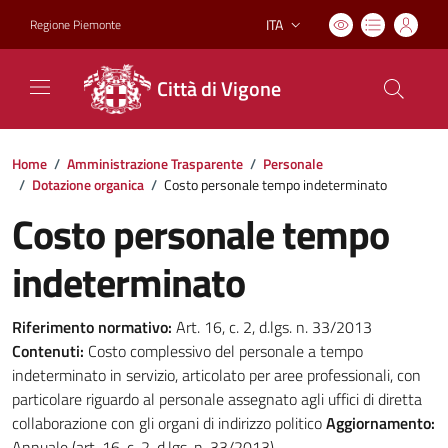
ITA
Regione Piemonte
Lingua attiva:
Città di Vigone
Home
/
Amministrazione Trasparente
/
Personale
/
Dotazione organica
/
Costo personale tempo indeterminato
Costo personale tempo
indeterminato
Riferimento normativo:
Art. 16, c. 2, d.lgs. n. 33/2013
Contenuti:
Costo complessivo del personale a tempo
indeterminato in servizio, articolato per aree professionali, con
particolare riguardo al personale assegnato agli uffici di diretta
collaborazione con gli organi di indirizzo politico
Aggiornamento:
Annuale (art. 16, c. 2, d.lgs. n. 33/2013)