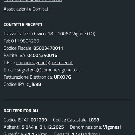
Associazioni e Comitati
CONTATTI E RECAPITI
Piazza Palazzo Civico, 18 - 10067 Vigone (TO)
Tel:
011.9804269
Codice Fiscale:
85003470011
Partita IVA:
04004340016
P.E.C.:
comunevigone@postecert.it
Email:
segreteria@comune.vigone.to.it
Fatturazione Elettronica:
UFXO7G
Codice IPA:
c_l898
DATI TERRITORIALI
Codice ISTAT:
001299
Codice Catastale:
L898
Abitanti:
5.044 al 31.12.2025
Denominazione:
Vigonesi
Superficie:
41,15
Kmq. Densità:
123
(ab/kmq.)