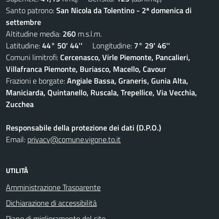
Santo patrono:
San Nicola da Tolentino - 2ª domenica di
settembre
Altitudine media:
260
m.s.l.m.
Latitudine:
44° 50' 44''
Longitudine:
7° 29' 46''
Comuni limitrofi:
Cercenasco, Virle Piemonte, Pancalieri,
Villafranca Piemonte, Buriasco, Macello, Cavour
Frazioni e borgate:
Angiale Bassa, Graneris, Gunia Alta,
Maniciarda, Quintanello, Ruscala, Trepellice, Via Vecchia,
Zucchea
Responsabile della protezione dei dati (D.P.O.)
Email:
privacy@comune.vigone.to.it
UTILITÀ
Amministrazione Trasparente
Dichiarazione di accessibilità
Piano di miglioramento del sito