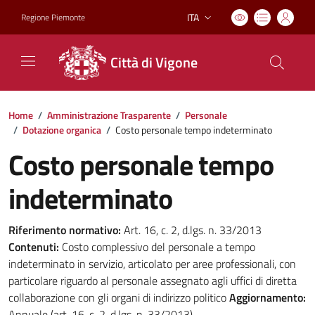
ITA
Regione Piemonte
Lingua attiva:
Città di Vigone
Home
/
Amministrazione Trasparente
/
Personale
/
Dotazione organica
/
Costo personale tempo indeterminato
Costo personale tempo
indeterminato
Riferimento normativo:
Art. 16, c. 2, d.lgs. n. 33/2013
Contenuti:
Costo complessivo del personale a tempo
indeterminato in servizio, articolato per aree professionali, con
particolare riguardo al personale assegnato agli uffici di diretta
collaborazione con gli organi di indirizzo politico
Aggiornamento:
Annuale (art. 16, c. 2, d.lgs. n. 33/2013)