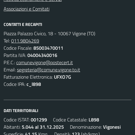
Associazioni e Comitati
CONTATTI E RECAPITI
Piazza Palazzo Civico, 18 - 10067 Vigone (TO)
Tel:
011.9804269
Codice Fiscale:
85003470011
Partita IVA:
04004340016
P.E.C.:
comunevigone@postecert.it
Email:
segreteria@comune.vigone.to.it
Fatturazione Elettronica:
UFXO7G
Codice IPA:
c_l898
DATI TERRITORIALI
Codice ISTAT:
001299
Codice Catastale:
L898
Abitanti:
5.044 al 31.12.2025
Denominazione:
Vigonesi
Superficie:
41,15
Kmq. Densità:
123
(ab/kmq.)