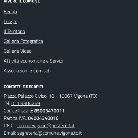
VIVERE IL COMUNE
Eventi
Luoghi
Il Territorio
Galleria Fotografica
Galleria Video
Attività economiche e Servizi
Associazioni e Comitati
CONTATTI E RECAPITI
Piazza Palazzo Civico, 18 - 10067 Vigone (TO)
Tel:
011.9804269
Codice Fiscale:
85003470011
Partita IVA:
04004340016
P.E.C.:
comunevigone@postecert.it
Email:
segreteria@comune.vigone.to.it