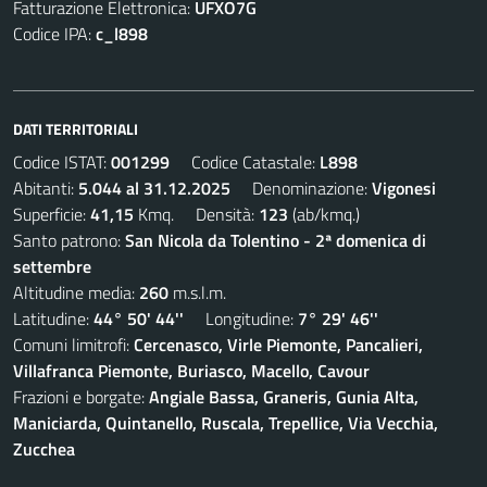
Fatturazione Elettronica:
UFXO7G
Codice IPA:
c_l898
DATI TERRITORIALI
Codice ISTAT:
001299
Codice Catastale:
L898
Abitanti:
5.044 al 31.12.2025
Denominazione:
Vigonesi
Superficie:
41,15
Kmq. Densità:
123
(ab/kmq.)
Santo patrono:
San Nicola da Tolentino - 2ª domenica di
settembre
Altitudine media:
260
m.s.l.m.
Latitudine:
44° 50' 44''
Longitudine:
7° 29' 46''
Comuni limitrofi:
Cercenasco, Virle Piemonte, Pancalieri,
Villafranca Piemonte, Buriasco, Macello, Cavour
Frazioni e borgate:
Angiale Bassa, Graneris, Gunia Alta,
Maniciarda, Quintanello, Ruscala, Trepellice, Via Vecchia,
Zucchea