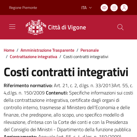
ITA
Regione Piemonte
Lingua attiva:
Città di Vigone
Home
/
Amministrazione Trasparente
/
Personale
/
Contrattazione integrativa
/
Costi contratti integrativi
Costi contratti integrativi
Riferimento normativo:
Art. 21, c. 2, d.lgs. n. 33/2013Art. 55, c.
4,d.lgs. n. 150/2009
Contenuti:
Specifiche informazioni sui costi
della contrattazione integrativa, certificate dagli organi di
controllo interno, trasmesse al Ministero dell'Economia e delle
finanze, che predispone, allo scopo, uno specifico modello di
rilevazione, d'intesa con la Corte dei conti e con la Presidenza
del Consiglio dei Ministri - Dipartimento della funzione pubblica
Aggiornamento:
Annuale (art. 55, c. 4, d.lgs. n. 150/2009)