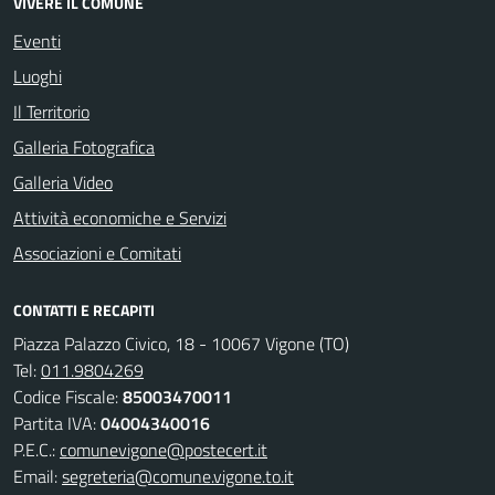
VIVERE IL COMUNE
Eventi
Luoghi
Il Territorio
Galleria Fotografica
Galleria Video
Attività economiche e Servizi
Associazioni e Comitati
CONTATTI E RECAPITI
Piazza Palazzo Civico, 18 - 10067 Vigone (TO)
Tel:
011.9804269
Codice Fiscale:
85003470011
Partita IVA:
04004340016
P.E.C.:
comunevigone@postecert.it
Email:
segreteria@comune.vigone.to.it