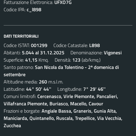
Fatturazione Elettronica:
UFXO7G
Codice IPA:
c_l898
DATI TERRITORIALI
Codice ISTAT:
001299
Codice Catastale:
L898
Abitanti:
5.044 al 31.12.2025
Denominazione:
Vigonesi
Superficie:
41,15
Kmq. Densità:
123
(ab/kmq.)
Santo patrono:
San Nicola da Tolentino - 2ª domenica di
settembre
Altitudine media:
260
m.s.l.m.
Latitudine:
44° 50' 44''
Longitudine:
7° 29' 46''
Comuni limitrofi:
Cercenasco, Virle Piemonte, Pancalieri,
Villafranca Piemonte, Buriasco, Macello, Cavour
Frazioni e borgate:
Angiale Bassa, Graneris, Gunia Alta,
Maniciarda, Quintanello, Ruscala, Trepellice, Via Vecchia,
Zucchea