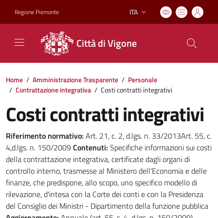
ITA
Regione Piemonte
Lingua attiva:
Città di Vigone
Home
/
Amministrazione Trasparente
/
Personale
/
Contrattazione integrativa
/
Costi contratti integrativi
Costi contratti integrativi
Riferimento normativo:
Art. 21, c. 2, d.lgs. n. 33/2013Art. 55, c.
4,d.lgs. n. 150/2009
Contenuti:
Specifiche informazioni sui costi
della contrattazione integrativa, certificate dagli organi di
controllo interno, trasmesse al Ministero dell'Economia e delle
finanze, che predispone, allo scopo, uno specifico modello di
rilevazione, d'intesa con la Corte dei conti e con la Presidenza
del Consiglio dei Ministri - Dipartimento della funzione pubblica
Aggiornamento:
Annuale (art. 55, c. 4, d.lgs. n. 150/2009)