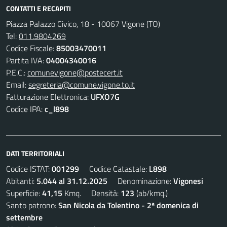
CONTATTI E RECAPITI
Piazza Palazzo Civico, 18 - 10067 Vigone (TO)
Tel:
011.9804269
Codice Fiscale:
85003470011
Partita IVA:
04004340016
P.E.C.:
comunevigone@postecert.it
Email:
segreteria@comune.vigone.to.it
Fatturazione Elettronica:
UFXO7G
Codice IPA:
c_l898
DATI TERRITORIALI
Codice ISTAT:
001299
Codice Catastale:
L898
Abitanti:
5.044 al 31.12.2025
Denominazione:
Vigonesi
Superficie:
41,15
Kmq. Densità:
123
(ab/kmq.)
Santo patrono:
San Nicola da Tolentino - 2ª domenica di
settembre