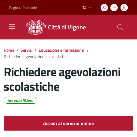
ITA
Regione Piemonte
Lingua attiva:
Città di Vigone
Home
/
Servizi
/
Educazione e formazione
/
Richiedere agevolazioni scolastiche
Richiedere agevolazioni
scolastiche
Servizio Attivo
Dettagli del documento
Accedi al servizio online