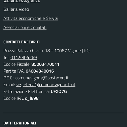
Galleria Video
Attività economiche e Servizi
Associazioni e Comitati
CONTATTI E RECAPITI
Piazza Palazzo Civico, 18 - 10067 Vigone (TO)
Tel:
011.9804269
Codice Fiscale:
85003470011
Partita IVA:
04004340016
P.E.C.:
comunevigone@postecert.it
Email:
segreteria@comune.vigone.to.it
Fatturazione Elettronica:
UFXO7G
Codice IPA:
c_l898
DATI TERRITORIALI