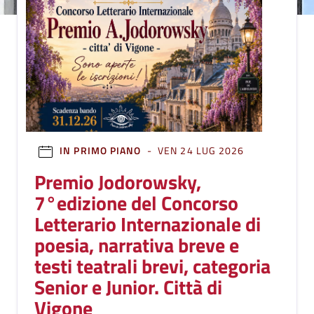
IN PRIMO PIANO
- VEN 24 LUG 2026
Premio Jodorowsky,
7°edizione del Concorso
Letterario Internazionale di
poesia, narrativa breve e
testi teatrali brevi, categoria
Senior e Junior. Città di
Vigone