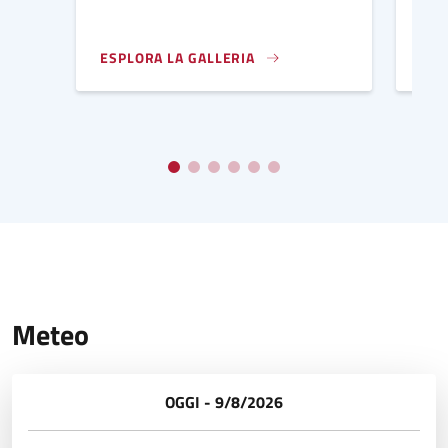
ESPLORA LA GALLERIA
ESP
AFFRESCHI IN SANTA MARIA DE HORTIS - CROCIFI
PAL
Meteo
OGGI - 9/8/2026