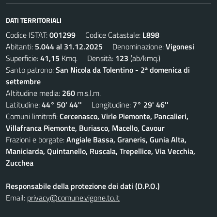
DATI TERRITORIALI
Codice ISTAT:
001299
Codice Catastale:
L898
Abitanti:
5.044 al 31.12.2025
Denominazione:
Vigonesi
Superficie:
41,15
Kmq. Densità:
123
(ab/kmq.)
Santo patrono:
San Nicola da Tolentino - 2ª domenica di
settembre
Altitudine media:
260
m.s.l.m.
Latitudine:
44° 50' 44''
Longitudine:
7° 29' 46''
Comuni limitrofi:
Cercenasco, Virle Piemonte, Pancalieri,
Villafranca Piemonte, Buriasco, Macello, Cavour
Frazioni e borgate:
Angiale Bassa, Graneris, Gunia Alta,
Maniciarda, Quintanello, Ruscala, Trepellice, Via Vecchia,
Zucchea
Responsabile della protezione dei dati (D.P.O.)
Email:
privacy@comune.vigone.to.it