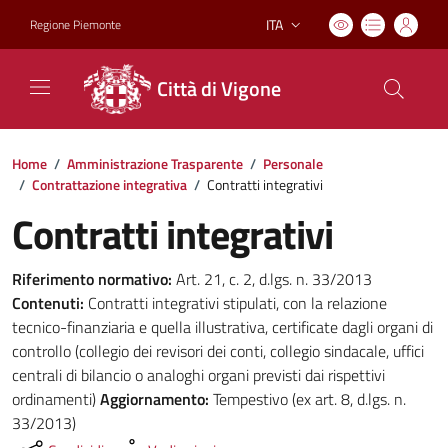
ITA
Regione Piemonte
Lingua attiva:
Città di Vigone
Home
/
Amministrazione Trasparente
/
Personale
/
Contrattazione integrativa
/
Contratti integrativi
Contratti integrativi
Riferimento normativo:
Art. 21, c. 2, d.lgs. n. 33/2013
Contenuti:
Contratti integrativi stipulati, con la relazione
tecnico-finanziaria e quella illustrativa, certificate dagli organi di
controllo (collegio dei revisori dei conti, collegio sindacale, uffici
centrali di bilancio o analoghi organi previsti dai rispettivi
ordinamenti)
Aggiornamento:
Tempestivo (ex art. 8, d.lgs. n.
33/2013)