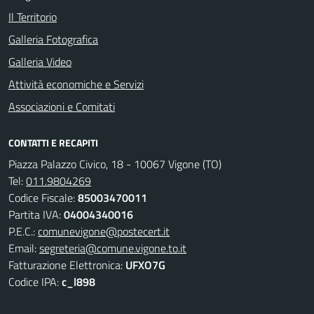
Il Territorio
Galleria Fotografica
Galleria Video
Attività economiche e Servizi
Associazioni e Comitati
CONTATTI E RECAPITI
Piazza Palazzo Civico, 18 - 10067 Vigone (TO)
Tel:
011.9804269
Codice Fiscale:
85003470011
Partita IVA:
04004340016
P.E.C.:
comunevigone@postecert.it
Email:
segreteria@comune.vigone.to.it
Fatturazione Elettronica:
UFXO7G
Codice IPA:
c_l898