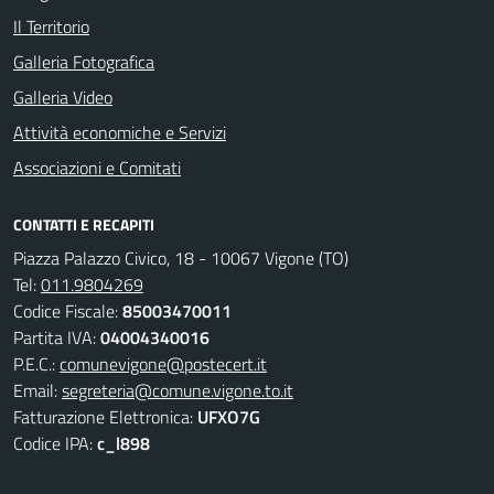
Il Territorio
Galleria Fotografica
Galleria Video
Attività economiche e Servizi
Associazioni e Comitati
CONTATTI E RECAPITI
Piazza Palazzo Civico, 18 - 10067 Vigone (TO)
Tel:
011.9804269
Codice Fiscale:
85003470011
Partita IVA:
04004340016
P.E.C.:
comunevigone@postecert.it
Email:
segreteria@comune.vigone.to.it
Fatturazione Elettronica:
UFXO7G
Codice IPA:
c_l898