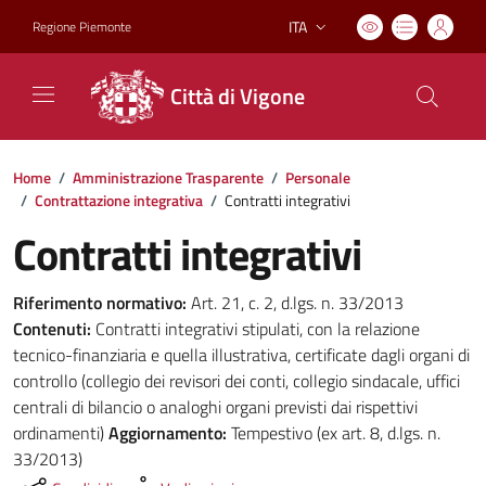
ITA
Regione Piemonte
Lingua attiva:
Città di Vigone
Home
/
Amministrazione Trasparente
/
Personale
/
Contrattazione integrativa
/
Contratti integrativi
Contratti integrativi
Riferimento normativo:
Art. 21, c. 2, d.lgs. n. 33/2013
Contenuti:
Contratti integrativi stipulati, con la relazione
tecnico-finanziaria e quella illustrativa, certificate dagli organi di
controllo (collegio dei revisori dei conti, collegio sindacale, uffici
centrali di bilancio o analoghi organi previsti dai rispettivi
ordinamenti)
Aggiornamento:
Tempestivo (ex art. 8, d.lgs. n.
33/2013)