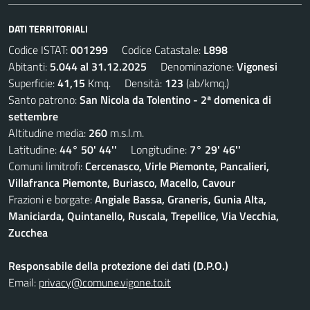
DATI TERRITORIALI
Codice ISTAT:
001299
Codice Catastale:
L898
Abitanti:
5.044 al 31.12.2025
Denominazione:
Vigonesi
Superficie:
41,15
Kmq. Densità:
123
(ab/kmq.)
Santo patrono:
San Nicola da Tolentino - 2ª domenica di
settembre
Altitudine media:
260
m.s.l.m.
Latitudine:
44° 50' 44''
Longitudine:
7° 29' 46''
Comuni limitrofi:
Cercenasco, Virle Piemonte, Pancalieri,
Villafranca Piemonte, Buriasco, Macello, Cavour
Frazioni e borgate:
Angiale Bassa, Graneris, Gunia Alta,
Maniciarda, Quintanello, Ruscala, Trepellice, Via Vecchia,
Zucchea
Responsabile della protezione dei dati (D.P.O.)
Email:
privacy@comune.vigone.to.it