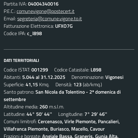
Partita IVA:
04004340016
P.E.C.:
comunevigone@postecert.it
Email:
segreteria@comune.vigone.to.it
Fatturazione Elettronica:
UFXO7G
Codice IPA:
c_l898
DATI TERRITORIALI
Codice ISTAT:
001299
Codice Catastale:
L898
Abitanti:
5.044 al 31.12.2025
Denominazione:
Vigonesi
Superficie:
41,15
Kmq. Densità:
123
(ab/kmq.)
Santo patrono:
San Nicola da Tolentino - 2ª domenica di
settembre
Altitudine media:
260
m.s.l.m.
Latitudine:
44° 50' 44''
Longitudine:
7° 29' 46''
Comuni limitrofi:
Cercenasco, Virle Piemonte, Pancalieri,
Villafranca Piemonte, Buriasco, Macello, Cavour
Frazioni e borgate:
Angiale Bassa, Graneris, Gunia Alta,